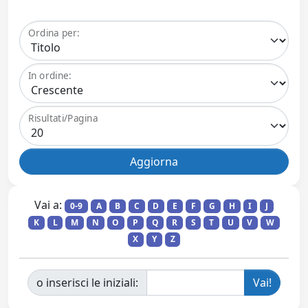
Ordina per:
In ordine:
Risultati/Pagina
Vai a:
0-9
A
B
C
D
E
F
G
H
I
J
K
L
M
N
O
P
Q
R
S
T
U
V
W
X
Y
Z
o inserisci le iniziali: