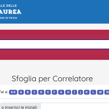
Sfoglia per Correlatore
ai a:
0-9
A
B
C
D
E
F
G
H
I
J
K
L
M
N
o inserisci le iniziali: