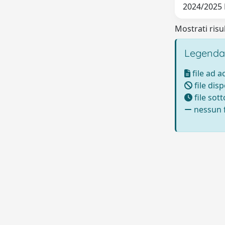
2024/2025
Mostrati risul
Legenda
file ad 
file disp
file sot
nessun f