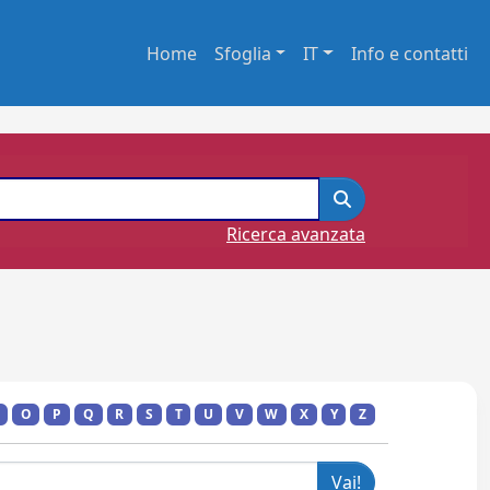
Home
Sfoglia
IT
Info e contatti
Ricerca avanzata
O
P
Q
R
S
T
U
V
W
X
Y
Z