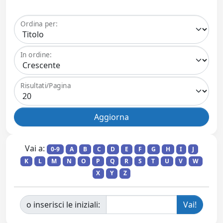
Ordina per:
In ordine:
Risultati/Pagina
Vai a:
0-9
A
B
C
D
E
F
G
H
I
J
K
L
M
N
O
P
Q
R
S
T
U
V
W
X
Y
Z
o inserisci le iniziali: