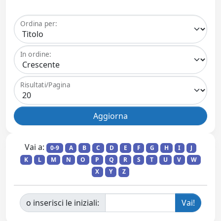
Ordina per:
In ordine:
Risultati/Pagina
Vai a:
0-9
A
B
C
D
E
F
G
H
I
J
K
L
M
N
O
P
Q
R
S
T
U
V
W
X
Y
Z
o inserisci le iniziali: