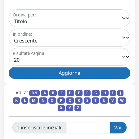
Ordina per:
In ordine:
Risultati/Pagina
Vai a:
0-9
A
B
C
D
E
F
G
H
I
J
K
L
M
N
O
P
Q
R
S
T
U
V
W
X
Y
Z
o inserisci le iniziali: