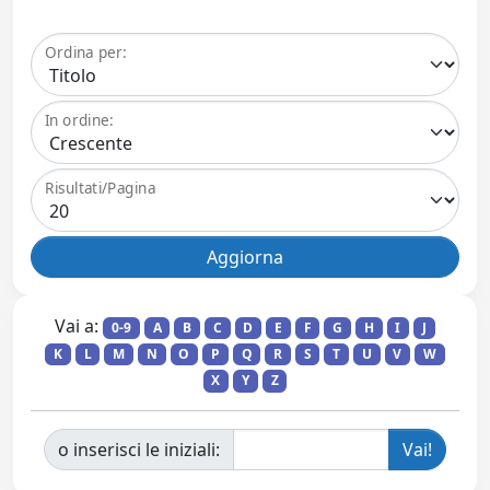
Ordina per:
In ordine:
Risultati/Pagina
Vai a:
0-9
A
B
C
D
E
F
G
H
I
J
K
L
M
N
O
P
Q
R
S
T
U
V
W
X
Y
Z
o inserisci le iniziali: