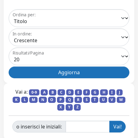
Ordina per:
In ordine:
Risultati/Pagina
Vai a:
0-9
A
B
C
D
E
F
G
H
I
J
K
L
M
N
O
P
Q
R
S
T
U
V
W
X
Y
Z
o inserisci le iniziali: