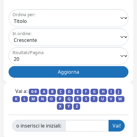
Ordina per:
In ordine:
Risultati/Pagina
Vai a:
0-9
A
B
C
D
E
F
G
H
I
J
K
L
M
N
O
P
Q
R
S
T
U
V
W
X
Y
Z
o inserisci le iniziali: