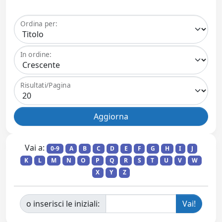
Ordina per:
In ordine:
Risultati/Pagina
Vai a:
0-9
A
B
C
D
E
F
G
H
I
J
K
L
M
N
O
P
Q
R
S
T
U
V
W
X
Y
Z
o inserisci le iniziali: