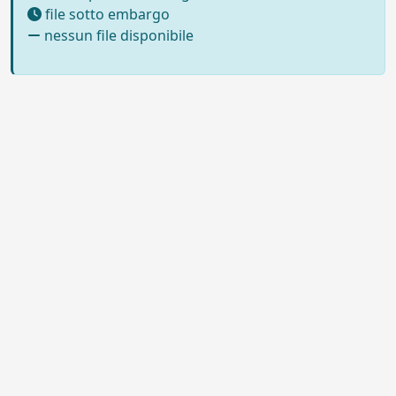
file sotto embargo
nessun file disponibile
Powered by UNITESI
-
Info sul
sistema
-
Info e contatti
-
Area
Copyright © 2026