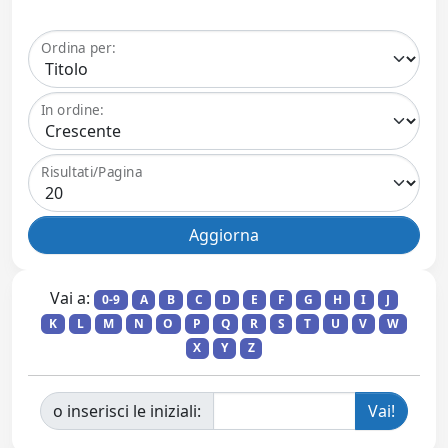
Ordina per:
In ordine:
Risultati/Pagina
Vai a:
0-9
A
B
C
D
E
F
G
H
I
J
K
L
M
N
O
P
Q
R
S
T
U
V
W
X
Y
Z
o inserisci le iniziali: