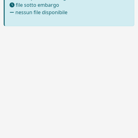
file sotto embargo
nessun file disponibile
Powered by UNITESI
-
Info sul
sistema
-
Info e contatti
-
Area
Copyright © 2026