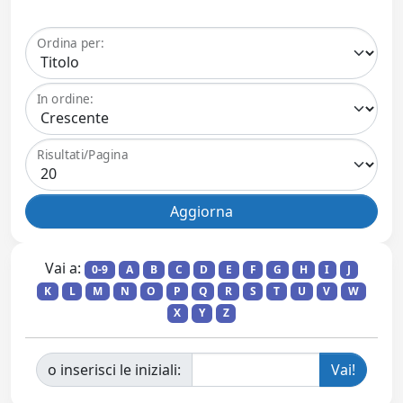
Ordina per:
In ordine:
Risultati/Pagina
Vai a:
0-9
A
B
C
D
E
F
G
H
I
J
K
L
M
N
O
P
Q
R
S
T
U
V
W
X
Y
Z
o inserisci le iniziali: