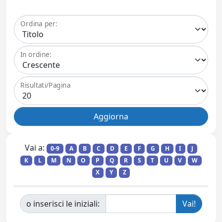
Ordina per:
In ordine:
Risultati/Pagina
Vai a:
0-9
A
B
C
D
E
F
G
H
I
J
K
L
M
N
O
P
Q
R
S
T
U
V
W
X
Y
Z
o inserisci le iniziali: