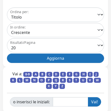
Ordina per:
In ordine:
Risultati/Pagina
Vai a:
0-9
A
B
C
D
E
F
G
H
I
J
K
L
M
N
O
P
Q
R
S
T
U
V
W
X
Y
Z
o inserisci le iniziali: