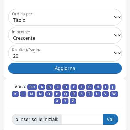
Ordina per:
In ordine:
Risultati/Pagina
Vai a:
0-9
A
B
C
D
E
F
G
H
I
J
K
L
M
N
O
P
Q
R
S
T
U
V
W
X
Y
Z
o inserisci le iniziali: