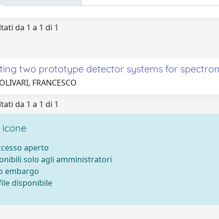
tati da 1 a 1 di 1
ating two prototype detector systems for spectro
 OLIVARI, FRANCESCO
tati da 1 a 1 di 1
 icone
accesso aperto
onibili solo agli amministratori
to embargo
ile disponibile