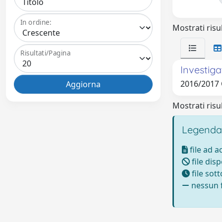
In ordine:
Mostrati risul
Risultati/Pagina
Investig
2016/2017
Mostrati risul
Legenda
file ad 
file disp
file sot
nessun f