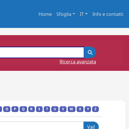
Home
Sfoglia
IT
Info e contatti
Ricerca avanzata
O
P
Q
R
S
T
U
V
W
X
Y
Z