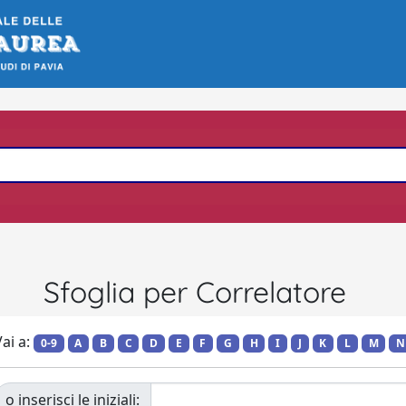
Sfoglia per Correlatore
ai a:
0-9
A
B
C
D
E
F
G
H
I
J
K
L
M
N
o inserisci le iniziali: