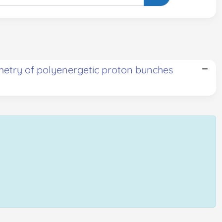
metry of polyenergetic proton bunches