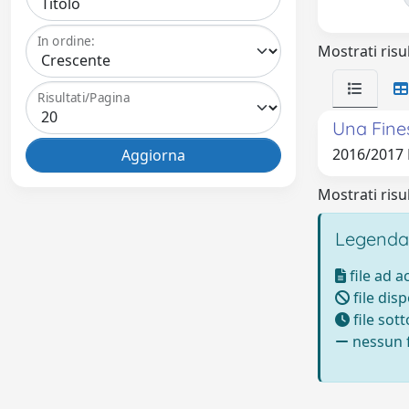
In ordine:
Mostrati risul
Risultati/Pagina
Una Fines
2016/201
Mostrati risul
Legenda
file ad 
file disp
file sot
nessun f