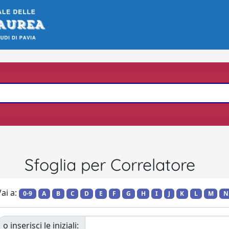
Sfoglia per Correlatore
ai a:
0-9
A
B
C
D
E
F
G
H
I
J
K
L
M
N
o inserisci le iniziali: