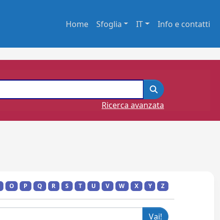
Home
Sfoglia
IT
Info e contatti
Ricerca avanzata
O
P
Q
R
S
T
U
V
W
X
Y
Z