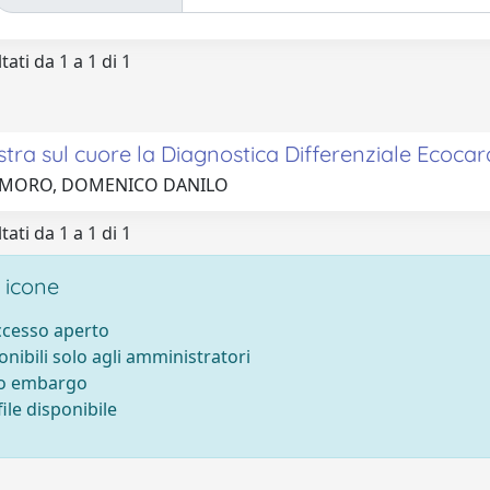
tati da 1 a 1 di 1
tra sul cuore la Diagnostica Differenziale Ecocar
7 MORO, DOMENICO DANILO
tati da 1 a 1 di 1
 icone
accesso aperto
onibili solo agli amministratori
to embargo
ile disponibile