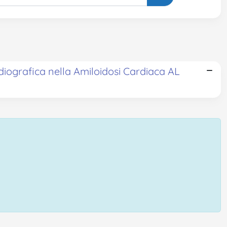
diografica nella Amiloidosi Cardiaca AL