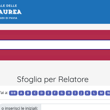
Sfoglia per Relatore
ai a:
0-9
A
B
C
D
E
F
G
H
I
J
K
L
M
N
o inserisci le iniziali: