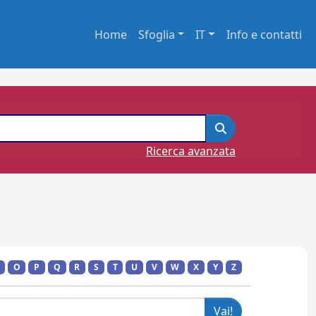
Home
Sfoglia
IT
Info e contatti
Ricerca avanzata
O
P
Q
R
S
T
U
V
W
X
Y
Z