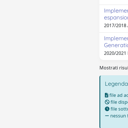
Implement
espansion
2017/2018
Implemen
Generati
2020/2021
Mostrati risul
Legenda
file ad 
file disp
file sot
nessun f