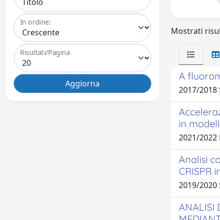
In ordine:
Mostrati risul
Risultati/Pagina
A fluorom
2017/2018
Acceleraz
in model
2021/2022 
Analisi c
CRISPR i
2019/2020
ANALISI
MEDIANT