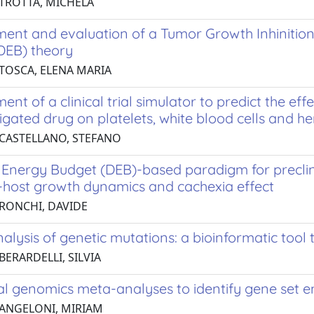
 TROTTA, MICHELA
ent and evaluation of a Tumor Growth Inhinition
DEB) theory
 TOSCA, ELENA MARIA
nt of a clinical trial simulator to predict the eff
igated drug on platelets, white blood cells and h
 CASTELLANO, STEFANO
nergy Budget (DEB)-based paradigm for preclinical
-host growth dynamics and cachexia effect
 RONCHI, DAVIDE
alysis of genetic mutations: a bioinformatic tool 
BERARDELLI, SILVIA
al genomics meta-analyses to identify gene set 
 ANGELONI, MIRIAM