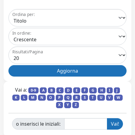
Ordina per:
In ordine:
Risultati/Pagina
Vai a:
0-9
A
B
C
D
E
F
G
H
I
J
K
L
M
N
O
P
Q
R
S
T
U
V
W
X
Y
Z
o inserisci le iniziali: