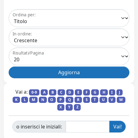
Ordina per:
In ordine:
Risultati/Pagina
Vai a:
0-9
A
B
C
D
E
F
G
H
I
J
K
L
M
N
O
P
Q
R
S
T
U
V
W
X
Y
Z
o inserisci le iniziali: