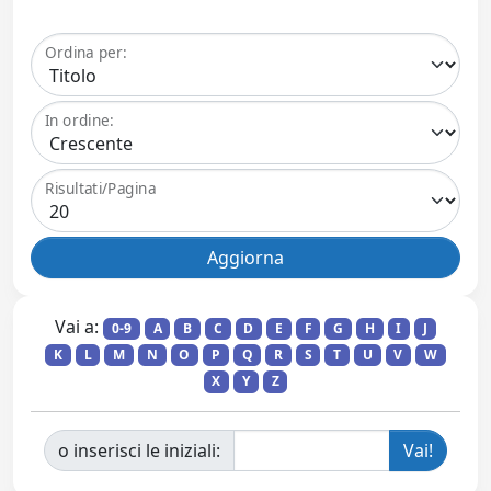
Ordina per:
In ordine:
Risultati/Pagina
Vai a:
0-9
A
B
C
D
E
F
G
H
I
J
K
L
M
N
O
P
Q
R
S
T
U
V
W
X
Y
Z
o inserisci le iniziali: