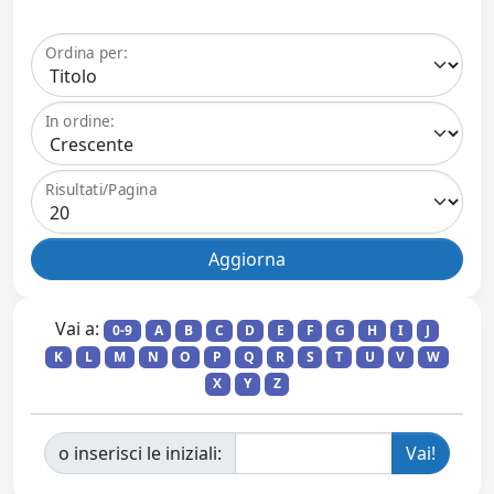
Ordina per:
In ordine:
Risultati/Pagina
Vai a:
0-9
A
B
C
D
E
F
G
H
I
J
K
L
M
N
O
P
Q
R
S
T
U
V
W
X
Y
Z
o inserisci le iniziali: