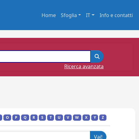
Home
Sfoglia
IT
Info e contatti
Ricerca avanzata
O
P
Q
R
S
T
U
V
W
X
Y
Z