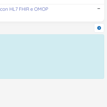
g con HL7 FHIR e OMOP