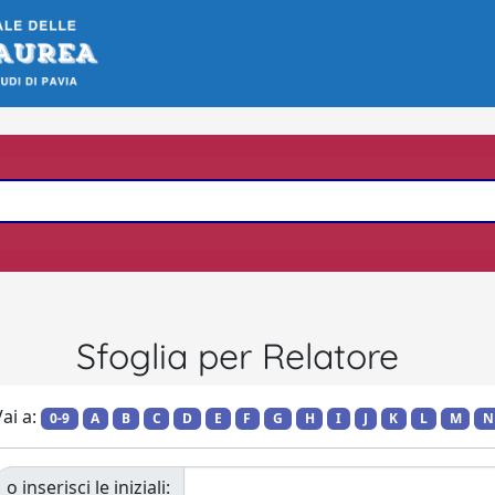
Sfoglia per Relatore
ai a:
0-9
A
B
C
D
E
F
G
H
I
J
K
L
M
N
o inserisci le iniziali: