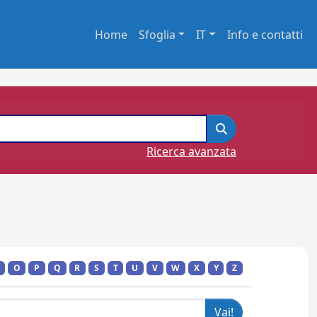
Home
Sfoglia
IT
Info e contatti
Ricerca avanzata
O
P
Q
R
S
T
U
V
W
X
Y
Z