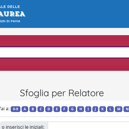
Sfoglia per Relatore
ai a:
0-9
A
B
C
D
E
F
G
H
I
J
K
L
M
N
o inserisci le iniziali: