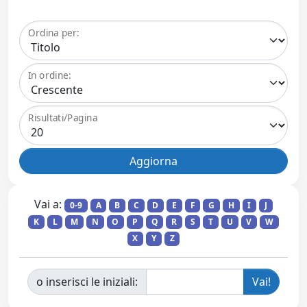
Ordina per:
In ordine:
Risultati/Pagina
Vai a:
0-9
A
B
C
D
E
F
G
H
I
J
K
L
M
N
O
P
Q
R
S
T
U
V
W
X
Y
Z
o inserisci le iniziali: