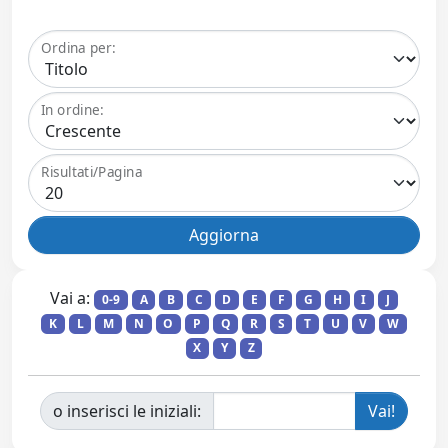
Ordina per:
In ordine:
Risultati/Pagina
Vai a:
0-9
A
B
C
D
E
F
G
H
I
J
K
L
M
N
O
P
Q
R
S
T
U
V
W
X
Y
Z
o inserisci le iniziali: