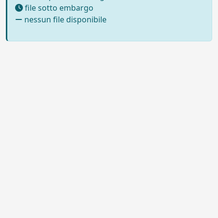
file sotto embargo
nessun file disponibile
Powered by UNITESI
-
Info sul
sistema
-
Info e contatti
-
Area
Copyright © 2026