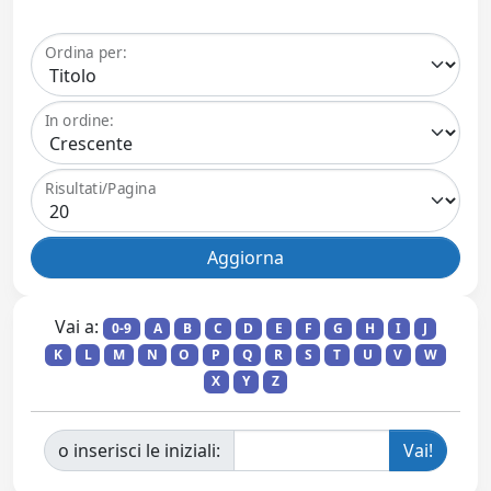
Ordina per:
In ordine:
Risultati/Pagina
Vai a:
0-9
A
B
C
D
E
F
G
H
I
J
K
L
M
N
O
P
Q
R
S
T
U
V
W
X
Y
Z
o inserisci le iniziali: