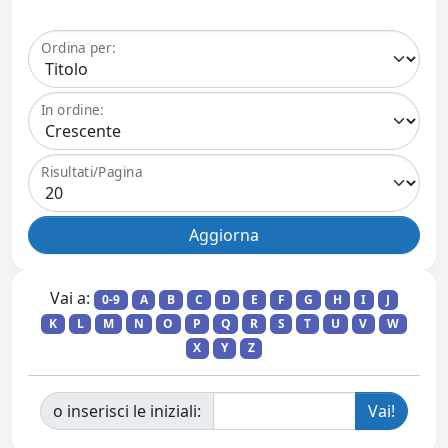
Ordina per:
In ordine:
Risultati/Pagina
Vai a:
0-9
A
B
C
D
E
F
G
H
I
J
K
L
M
N
O
P
Q
R
S
T
U
V
W
X
Y
Z
o inserisci le iniziali: