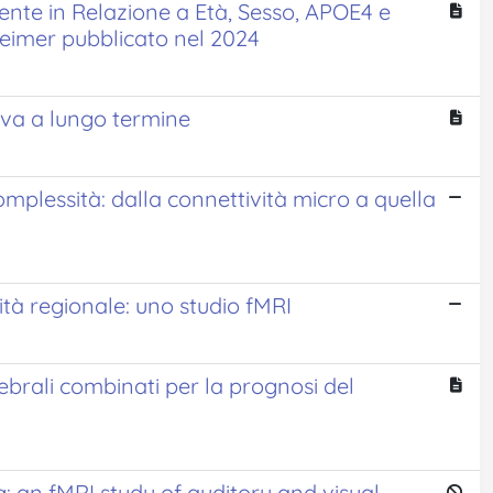
ente in Relazione a Età, Sesso, APOE4 e
eimer pubblicato nel 2024
tiva a lungo termine
complessità: dalla connettività micro a quella
ità regionale: uno studio fMRI
erebrali combinati per la prognosi del
g: an fMRI study of auditory and visual