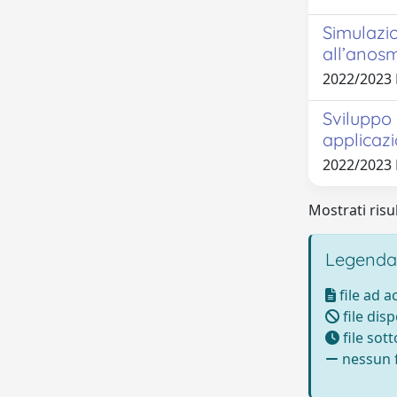
Simulazio
all’anos
2022/2023
Sviluppo 
applicaz
2022/2023
Mostrati risul
Legenda
file ad 
file disp
file sot
nessun f