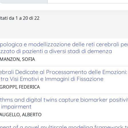
tati da 1 a 20 di 22
opologica e modellizzazione delle reti cerebrali per
zzato di pazienti a diversi stadi di demenza
 MANZON, SOFIA
brali Dedicate al Processamento delle Emozioni: M
 tra Visi Emotivi e Immagini di Fissazione
 GROPPI, FEDERICA
ythms and digital twins capture biomarker positi
e impairment
 AUGELLO, ALBERTO
nt of a novel multiscale modeling framework to i