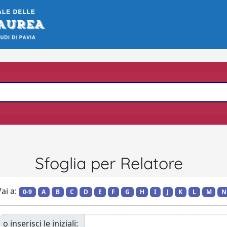
Sfoglia per Relatore
ai a:
0-9
A
B
C
D
E
F
G
H
I
J
K
L
M
N
o inserisci le iniziali: