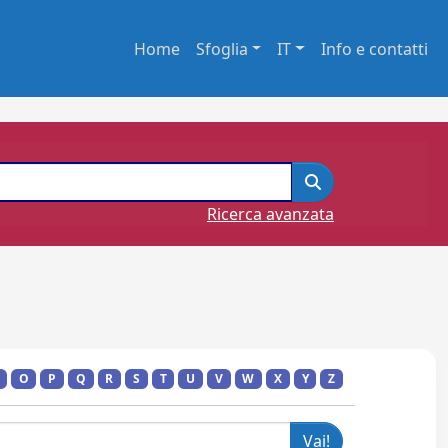
Home
Sfoglia
IT
Info e contatti
Ricerca avanzata
O
P
Q
R
S
T
U
V
W
X
Y
Z