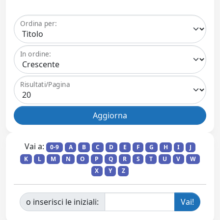
Ordina per:
In ordine:
Risultati/Pagina
Vai a:
0-9
A
B
C
D
E
F
G
H
I
J
K
L
M
N
O
P
Q
R
S
T
U
V
W
X
Y
Z
o inserisci le iniziali: