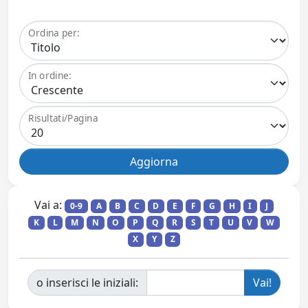
Ordina per:
In ordine:
Risultati/Pagina
Vai a:
0-9
A
B
C
D
E
F
G
H
I
J
K
L
M
N
O
P
Q
R
S
T
U
V
W
X
Y
Z
o inserisci le iniziali: