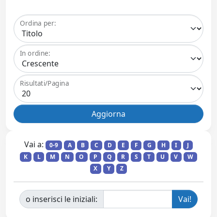
Ordina per:
In ordine:
Risultati/Pagina
Vai a:
0-9
A
B
C
D
E
F
G
H
I
J
K
L
M
N
O
P
Q
R
S
T
U
V
W
X
Y
Z
o inserisci le iniziali: