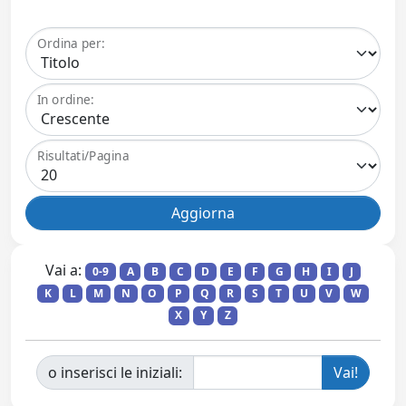
Ordina per:
In ordine:
Risultati/Pagina
Vai a:
0-9
A
B
C
D
E
F
G
H
I
J
K
L
M
N
O
P
Q
R
S
T
U
V
W
X
Y
Z
o inserisci le iniziali: