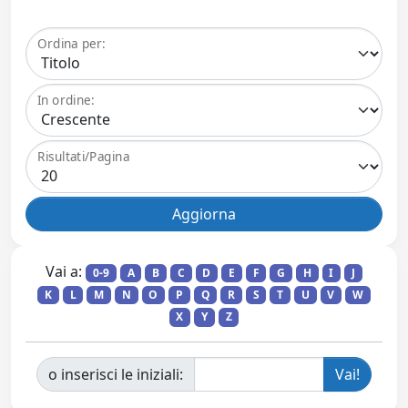
Ordina per:
In ordine:
Risultati/Pagina
Vai a:
0-9
A
B
C
D
E
F
G
H
I
J
K
L
M
N
O
P
Q
R
S
T
U
V
W
X
Y
Z
o inserisci le iniziali: