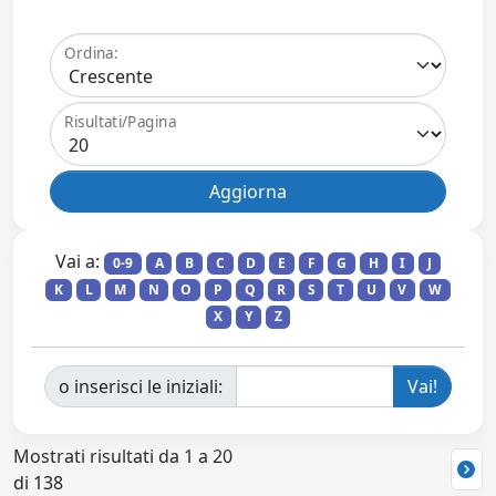
Ordina:
Risultati/Pagina
Vai a:
0-9
A
B
C
D
E
F
G
H
I
J
K
L
M
N
O
P
Q
R
S
T
U
V
W
X
Y
Z
o inserisci le iniziali:
Mostrati risultati da 1 a 20
di 138