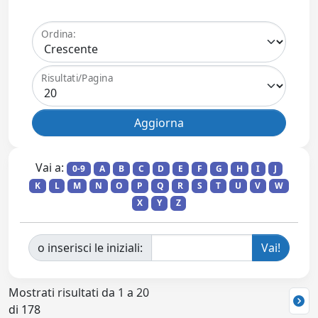
Ordina:
Risultati/Pagina
Vai a:
0-9
A
B
C
D
E
F
G
H
I
J
K
L
M
N
O
P
Q
R
S
T
U
V
W
X
Y
Z
o inserisci le iniziali:
Mostrati risultati da 1 a 20
di 178