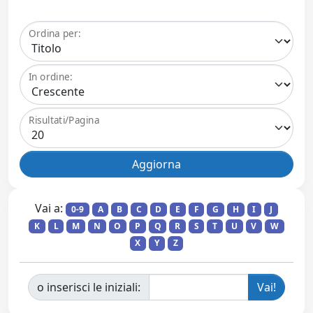
Ordina per:
In ordine:
Risultati/Pagina
Vai a:
0-9
A
B
C
D
E
F
G
H
I
J
K
L
M
N
O
P
Q
R
S
T
U
V
W
X
Y
Z
o inserisci le iniziali: