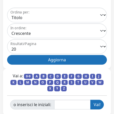
Ordina per:
In ordine:
Risultati/Pagina
Vai a:
0-9
A
B
C
D
E
F
G
H
I
J
K
L
M
N
O
P
Q
R
S
T
U
V
W
X
Y
Z
o inserisci le iniziali: