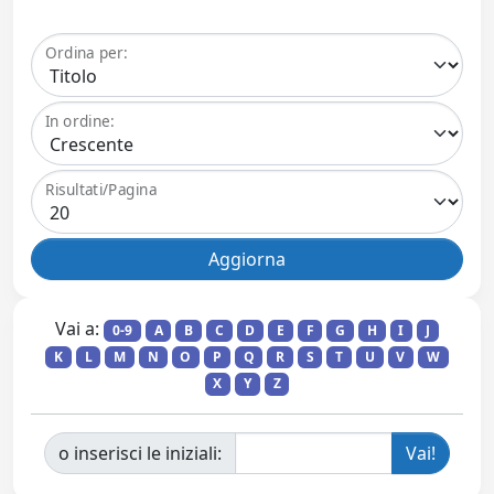
Ordina per:
In ordine:
Risultati/Pagina
Vai a:
0-9
A
B
C
D
E
F
G
H
I
J
K
L
M
N
O
P
Q
R
S
T
U
V
W
X
Y
Z
o inserisci le iniziali: