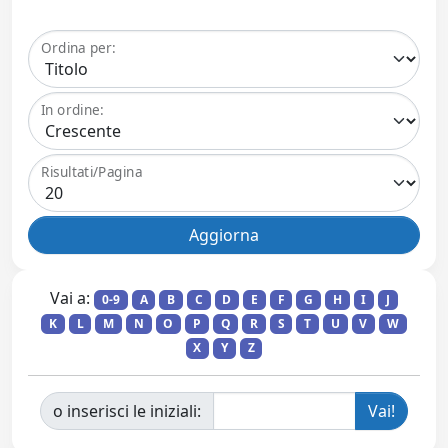
Ordina per:
In ordine:
Risultati/Pagina
Vai a:
0-9
A
B
C
D
E
F
G
H
I
J
K
L
M
N
O
P
Q
R
S
T
U
V
W
X
Y
Z
o inserisci le iniziali: