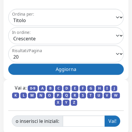
Ordina per:
In ordine:
Risultati/Pagina
Vai a:
0-9
A
B
C
D
E
F
G
H
I
J
K
L
M
N
O
P
Q
R
S
T
U
V
W
X
Y
Z
o inserisci le iniziali: