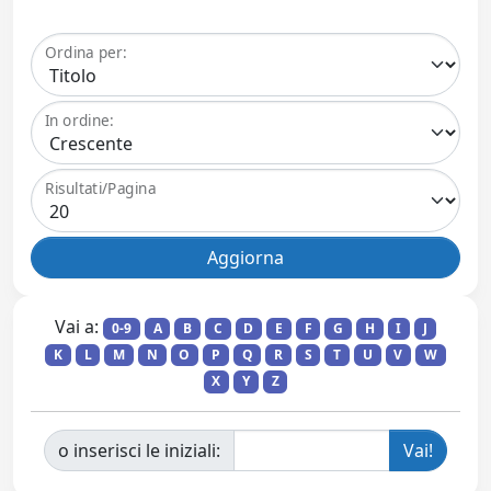
Ordina per:
In ordine:
Risultati/Pagina
Vai a:
0-9
A
B
C
D
E
F
G
H
I
J
K
L
M
N
O
P
Q
R
S
T
U
V
W
X
Y
Z
o inserisci le iniziali: