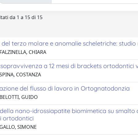
tati da 1 a 15 di 15
del terzo molare e anomalie scheletriche: studio 
FALZINELLA, CHIARA
i sopravvivenza a 12 mesi di brackets ortodontici ve
 SPINA, COSTANZA
zazione del flusso di lavoro in Ortognatodonzia
 BELOTTI, GUIDO
 della nano-idrossiapatite biomimetica su smalto 
i ortodontici
 GALLO, SIMONE