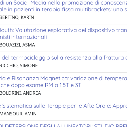
 di un Social Media nella promozione di conoscenze 
ale in pazienti in terapia fissa multibrackets: uno 
 BERTINO, KARIN
uth: Valutazione esplorativa del dispositivo tra
nisti internazionali
 BOUAZIZI, ASMA
 del termociclaggio sulla resistenza alla frattura d
 RICCHIO, SIMONE
ia e Risonanza Magnetica: variazione di temperat
iche dopo esame RM a 1.5T e 3T
 BOLDRINI, ANDREA
 Sistematica sulle Terapie per le Afte Orale: App
 MANSOUR, AMIN
DI DETERSIONE DEGLI ALLINEATORI: STUDIO PR