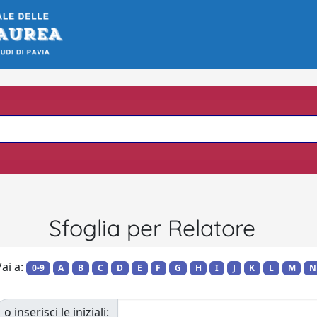
Sfoglia per Relatore
ai a:
0-9
A
B
C
D
E
F
G
H
I
J
K
L
M
N
o inserisci le iniziali: