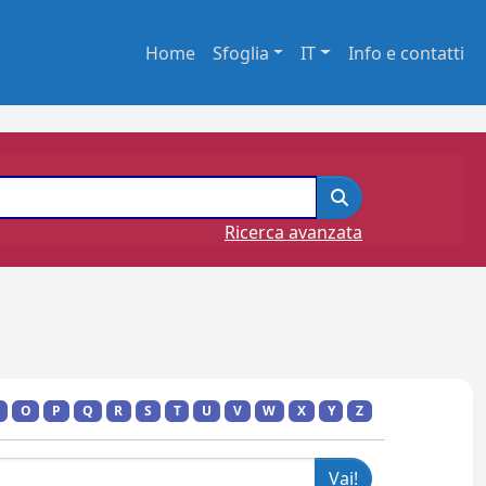
Home
Sfoglia
IT
Info e contatti
Ricerca avanzata
O
P
Q
R
S
T
U
V
W
X
Y
Z