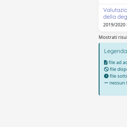
Valutazio
della deg
2019/2020
Mostrati risul
Legenda
file ad 
file disp
file sot
nessun f