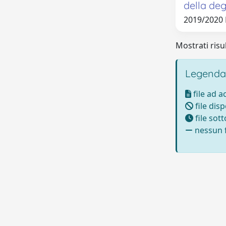
della deg
2019/2020
Mostrati risul
Legenda
file ad 
file disp
file sot
nessun f