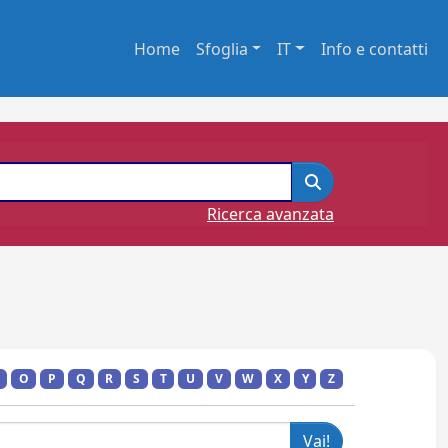
Home
Sfoglia
IT
Info e contatti
Ricerca avanzata
O
P
Q
R
S
T
U
V
W
X
Y
Z