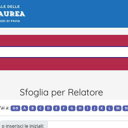
Sfoglia per Relatore
ai a:
0-9
A
B
C
D
E
F
G
H
I
J
K
L
M
N
o inserisci le iniziali: