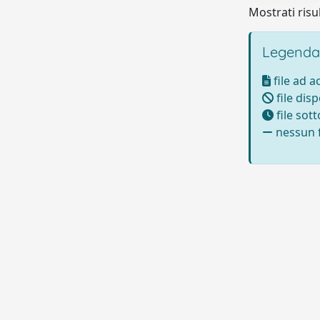
Mostrati risul
Legenda
file ad 
file disp
file sot
nessun f
Powered by UNITESI
-
Info sul sistema
-
Info e conta