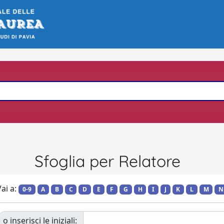
Sfoglia per Relatore
ai a:
0-9
A
B
C
D
E
F
G
H
I
J
K
L
M
N
o inserisci le iniziali: