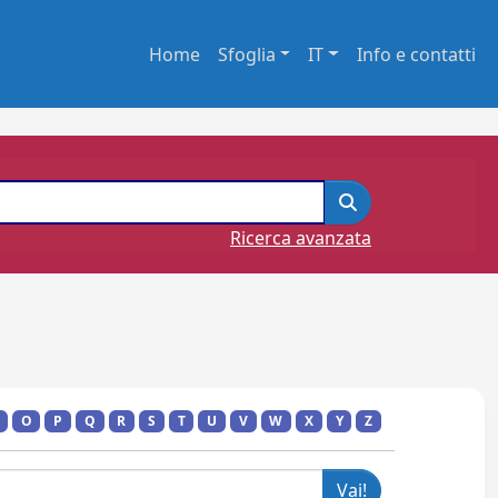
Home
Sfoglia
IT
Info e contatti
Ricerca avanzata
O
P
Q
R
S
T
U
V
W
X
Y
Z