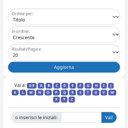
Ordina per:
In ordine:
Risultati/Pagina
Vai a:
0-9
A
B
C
D
E
F
G
H
I
J
K
L
M
N
O
P
Q
R
S
T
U
V
W
X
Y
Z
o inserisci le iniziali: