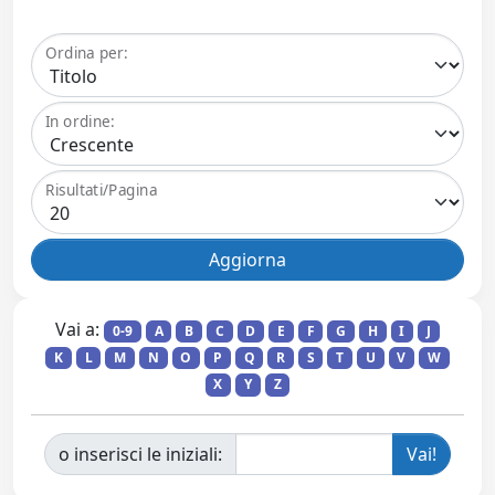
Ordina per:
In ordine:
Risultati/Pagina
Vai a:
0-9
A
B
C
D
E
F
G
H
I
J
K
L
M
N
O
P
Q
R
S
T
U
V
W
X
Y
Z
o inserisci le iniziali: