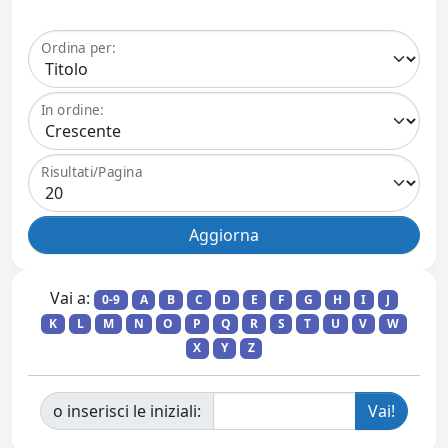
Ordina per:
In ordine:
Risultati/Pagina
Vai a:
0-9
A
B
C
D
E
F
G
H
I
J
K
L
M
N
O
P
Q
R
S
T
U
V
W
X
Y
Z
o inserisci le iniziali: