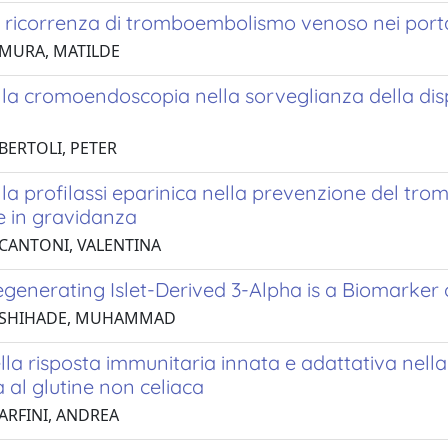
i ricorrenza di tromboembolismo venoso nei portat
 MURA, MATILDE
la cromoendoscopia nella sorveglianza della displa
BERTOLI, PETER
lla profilassi eparinica nella prevenzione del t
e in gravidanza
 CANTONI, VALENTINA
generating Islet-Derived 3-Alpha is a Biomarker 
5 SHIHADE, MUHAMMAD
lla risposta immunitaria innata e adattativa nel
tà al glutine non celiaca
 ARFINI, ANDREA