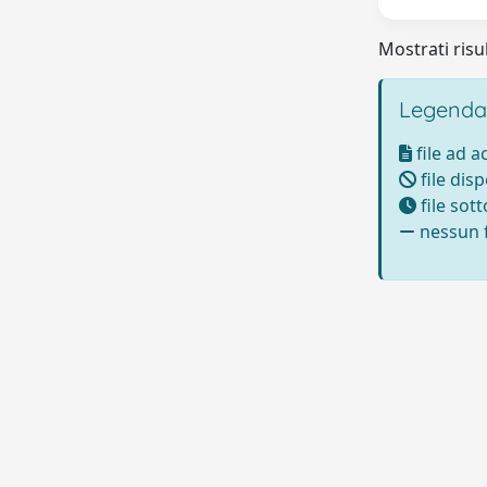
Mostrati risul
Legenda
file ad 
file disp
file sot
nessun f