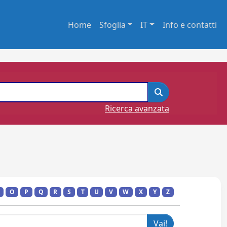
Home
Sfoglia
IT
Info e contatti
Ricerca avanzata
O
P
Q
R
S
T
U
V
W
X
Y
Z