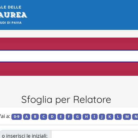
Sfoglia per Relatore
ai a:
0-9
A
B
C
D
E
F
G
H
I
J
K
L
M
N
o inserisci le iniziali: