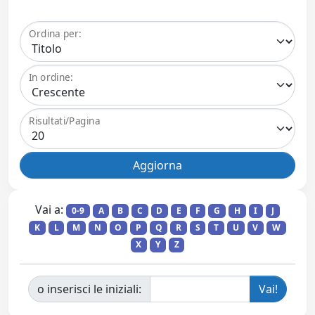
Ordina per:
In ordine:
Risultati/Pagina
Vai a:
0-9
A
B
C
D
E
F
G
H
I
J
K
L
M
N
O
P
Q
R
S
T
U
V
W
X
Y
Z
o inserisci le iniziali: