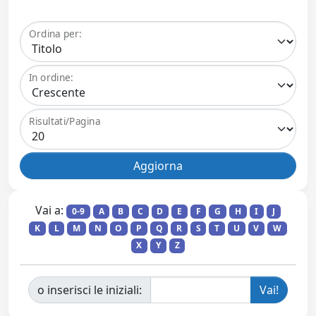
Ordina per:
In ordine:
Risultati/Pagina
Vai a:
0-9
A
B
C
D
E
F
G
H
I
J
K
L
M
N
O
P
Q
R
S
T
U
V
W
X
Y
Z
o inserisci le iniziali: